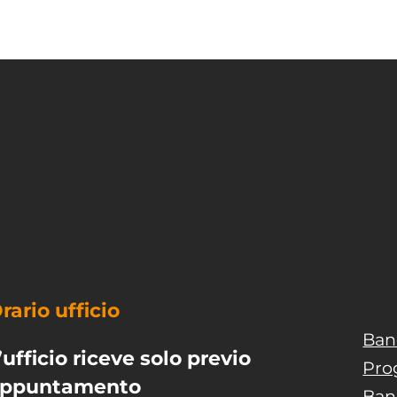
rario ufficio
Ban
’ufficio riceve solo previo
Pro
ppuntamento
Ban