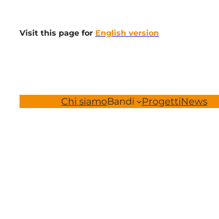
Vai
al
Visit this page for
English version
contenuto
Chi siamo
Bandi
Progetti
News