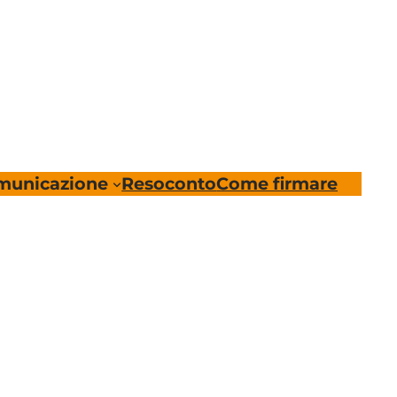
municazione
Resoconto
Come firmare