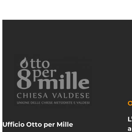
O
L
Ufficio Otto per Mille
a