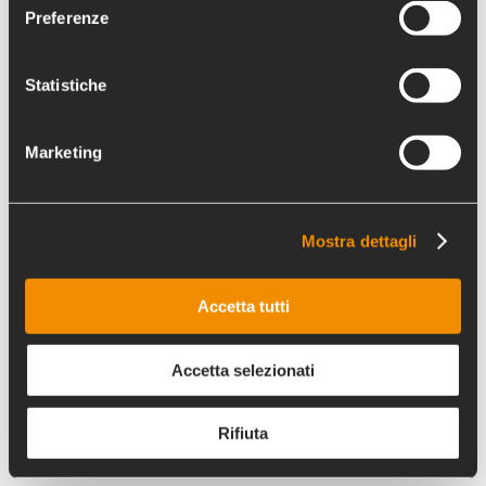
Preferenze
FASE 1
Modulo Idea Progettuale
Statistiche
Marketing
FASE 2
Mostra dettagli
Modello lettera di adesione
Modello dichiarazione di ritenuta
Accetta tutti
Accetta selezionati
Documenti per la Gestione dei
progetti approvati
Rifiuta