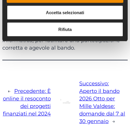
https://www.ottopermillevaldese.org/bando-
ordinario/
. Qui si trovano, oltre ai requisiti e alle
Accetta selezionati
informazioni necessarie, dettagliate istruzioni
corredate di screenshot che spiegano passo
Rifiuta
dopo passo l’utilizzo della piattaforma
informatica, per facilitare una partecipazione
corretta e agevole al bando.
Successivo:
←
Precedente:
È
Aperto il bando
online il resoconto
2026 Otto per
dei progetti
Mille Valdese:
finanziati nel 2024
domande dal 7 al
30 gennaio
→