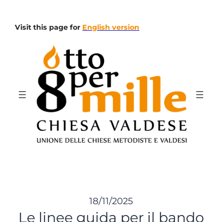
Vai
al
Visit this page for
English version
contenuto
18/11/2025
Le linee guida per il bando