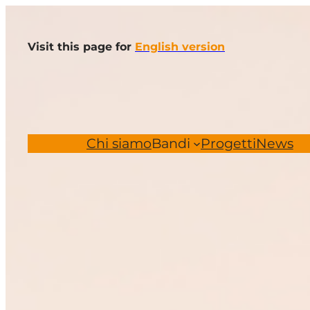
Vai
al
Visit this page for
English version
contenuto
Chi siamo
Bandi
Progetti
News