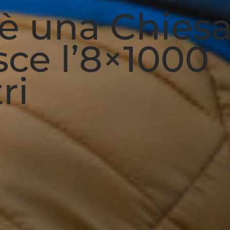
c’è una Chies
sce l’8×1000
ri