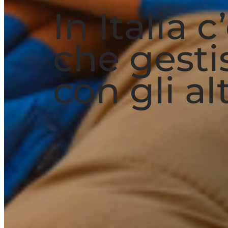
In Italia 
che gesti
con gli alt