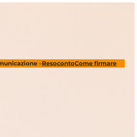
municazione
Resoconto
Come firmare