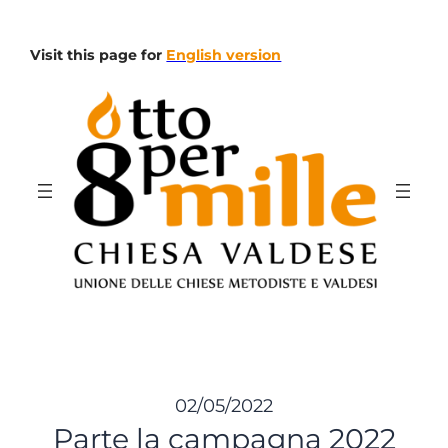
Vai
al
Visit this page for
English version
contenuto
02/05/2022
Parte la campagna 2022