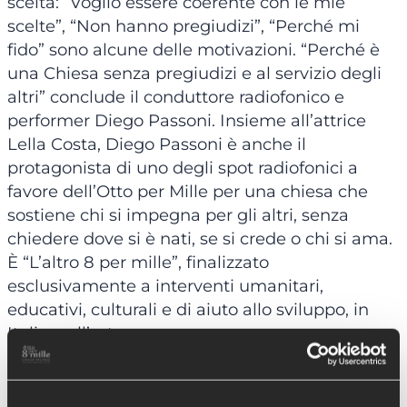
scelta: “Voglio essere coerente con le mie
scelte”, “Non hanno pregiudizi”, “Perché mi
fido” sono alcune delle motivazioni. “Perché è
una Chiesa senza pregiudizi e al servizio degli
altri” conclude il conduttore radiofonico e
performer Diego Passoni. Insieme all’attrice
Lella Costa, Diego Passoni è anche il
protagonista di uno degli spot radiofonici a
favore dell’Otto per Mille per una chiesa che
sostiene chi si impegna per gli altri, senza
chiedere dove si è nati, se si crede o chi si ama.
È “L’altro 8 per mille”, finalizzato
esclusivamente a interventi umanitari,
educativi, culturali e di aiuto allo sviluppo, in
Italia e all’estero.
“La campagna, spiega Alessandra Trotta,
Moderatora della Tavola Valdese, conferma la