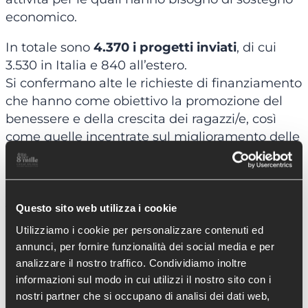
economico.
In totale sono
4.370 i progetti inviati
, di cui
3.530 in Italia e 840 all’estero.
Si confermano alte le richieste di finanziamento
che hanno come obiettivo la promozione del
benessere e della crescita dei ragazzi/e, così
come quelle incentrate sul miglioramento delle
condizioni di vita di persone affette da disabilità
e per la promozione di attività culturali.
All’estero la priorità è per i progetti educativi,
Questo sito web utilizza i cookie
interventi sanitari e protezione dell’infanzia.
Utilizziamo i cookie per personalizzare contenuti ed
annunci, per fornire funzionalità dei social media e per
Rispetto agli ultimi due anni, rilevante è
analizzare il nostro traffico. Condividiamo inoltre
l’
aumento delle candidature da parte di enti
informazioni sul modo in cui utilizzi il nostro sito con i
nuovi
, che non si erano mai rivolti all’Otto per
nostri partner che si occupano di analisi dei dati web,
Mille Valdese. Sintomo della fiducia nel nostro