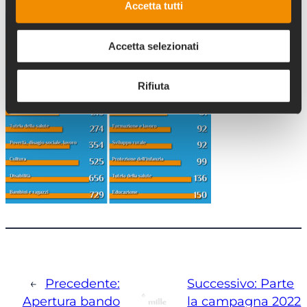
Accetta tutti
Accetta selezionati
Rifiuta
←
Precedente:
Successivo:
Parte
Apertura bando
la campagna 2022