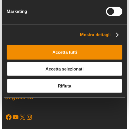
8xmille@chiesavaldese.org
Marketing
Per info relative al Bando
opm.bando@chiesavaldese.org
Mostra dettagli
Orario ufficio
Accetta tutti
L’ufficio riceve solo previo appuntamento
Siamo aperti al pubblico
Accetta selezionati
dal lunedì al giovedì
9:00-13:00 | 14:00 -17:00
Rifiuta
Seguici su
Facebook
YouTube
X
Instagram