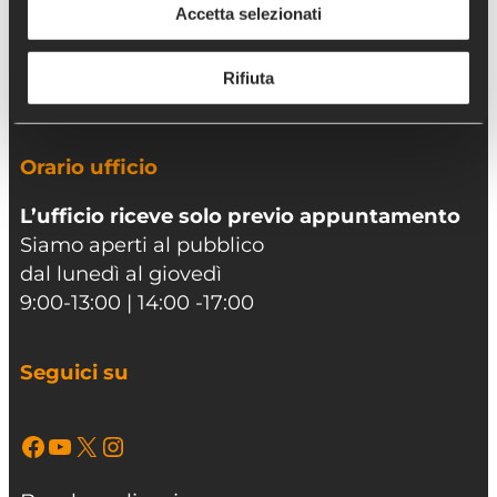
Accetta selezionati
8xmille@chiesavaldese.org
Per info relative al Bando
Rifiuta
opm.bando@chiesavaldese.org
Orario ufficio
L’ufficio riceve solo previo appuntamento
Siamo aperti al pubblico
dal lunedì al giovedì
9:00-13:00 | 14:00 -17:00
Seguici su
Facebook
YouTube
X
Instagram