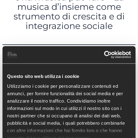
musica d’insieme come
strumento di crescita e di
integrazione sociale
←
Precedente:
Questo sito web utilizza i cookie
Undici contro tutti
– Una squadra di
Successivo:
Aprirsi
Utilizziamo i cookie per personalizzare contenuti ed
calcio femminile
per includere
→
annunci, per fornire funzionalità dei social media e per
analizzare il nostro traffico. Condividiamo inoltre
per conquistare i
informazioni sul modo in cui utilizzi il nostro sito con i
propri sogni
nostri partner che si occupano di analisi dei dati web,
pubblicità e social media, i quali potrebbero combinarle
con altre informazioni che hai fornito loro o che hanno
raccolto dal tuo utilizzo dei loro servizi.