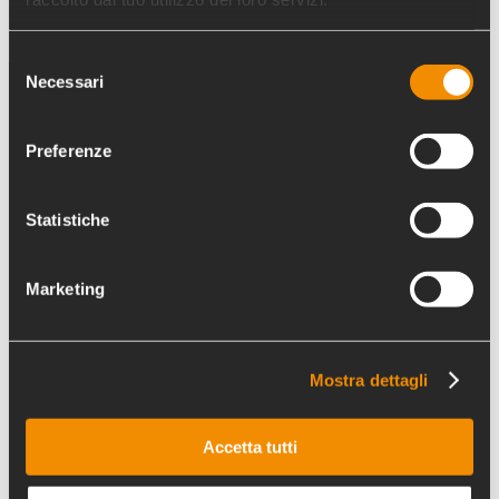
Selezione
Necessari
del
consenso
Preferenze
Statistiche
Marketing
Ufficio Otto per Mille
Mostra dettagli
Via Firenze, 38 | 00184 Roma
Accetta tutti
tel.
+39 06 48 15 903
cell.
+39 370 15 62 719