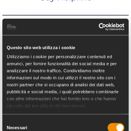
←
Precedente:
Successivo:
Corridoi
Un’isola felice a
Questo sito web utilizza i cookie
Umanitari
Palermo
→
Utilizziamo i cookie per personalizzare contenuti ed
annunci, per fornire funzionalità dei social media e per
analizzare il nostro traffico. Condividiamo inoltre
informazioni sul modo in cui utilizzi il nostro sito con i
nostri partner che si occupano di analisi dei dati web,
pubblicità e social media, i quali potrebbero combinarle
con altre informazioni che hai fornito loro o che hanno
raccolto dal tuo utilizzo dei loro servizi.
Selezione
Necessari
del