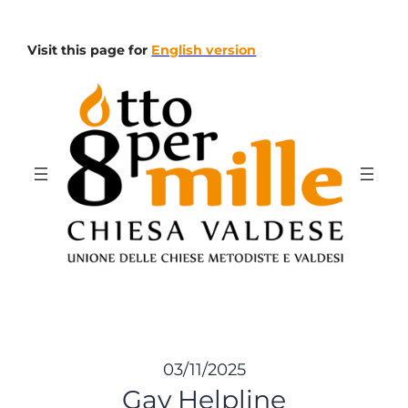
Vai
al
Visit this page for
English version
contenuto
03/11/2025
Gay Helpline