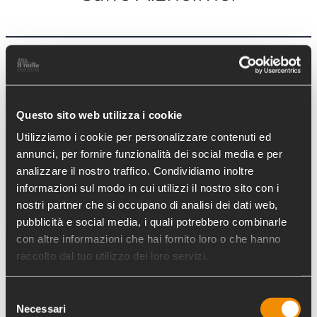
←
Precedente:
Un
Successivo:
camper per i
Questo sito web utilizza i cookie
Sentirsi a casa
→
diritti
Utilizziamo i cookie per personalizzare contenuti ed
annunci, per fornire funzionalità dei social media e per
analizzare il nostro traffico. Condividiamo inoltre
informazioni sul modo in cui utilizzi il nostro sito con i
nostri partner che si occupano di analisi dei dati web,
pubblicità e social media, i quali potrebbero combinarle
con altre informazioni che hai fornito loro o che hanno
raccolto dal tuo utilizzo dei loro servizi.
Selezione
Necessari
del