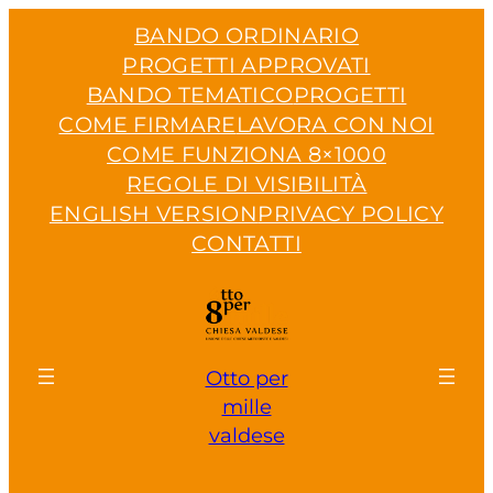
Vai
BANDO ORDINARIO
al
PROGETTI APPROVATI
contenuto
BANDO TEMATICO
PROGETTI
COME FIRMARE
LAVORA CON NOI
COME FUNZIONA 8×1000
REGOLE DI VISIBILITÀ
ENGLISH VERSION
PRIVACY POLICY
CONTATTI
Otto per
mille
valdese