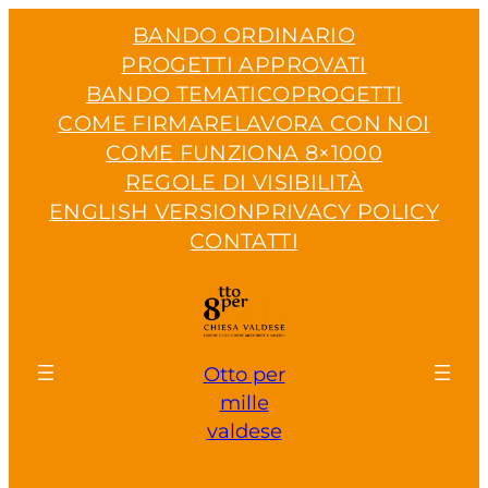
Vai
BANDO ORDINARIO
al
PROGETTI APPROVATI
contenuto
BANDO TEMATICO
PROGETTI
COME FIRMARE
LAVORA CON NOI
COME FUNZIONA 8×1000
REGOLE DI VISIBILITÀ
ENGLISH VERSION
PRIVACY POLICY
CONTATTI
Otto per
mille
valdese