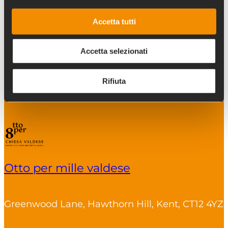
We look forward to
Accetta tutti
Visit
welcoming you to
Enquire
Apply
Accetta selezionati
Kentwood.
Rifiuta
Otto per mille valdese
Greenwood Lane, Hawthorn Hill, Kent, CT12 4YZ