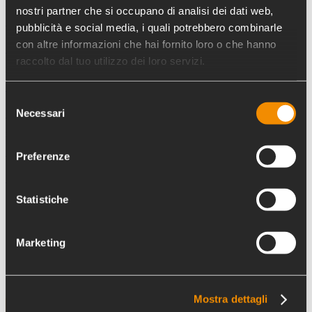
23/10/2025
nostri partner che si occupano di analisi dei dati web,
Il porto sicuro di NAGA per stranieri irregolari
pubblicità e social media, i quali potrebbero combinarle
con altre informazioni che hai fornito loro o che hanno
Read More
raccolto dal tuo utilizzo dei loro servizi.
23/10/2025
Emporio Solidale Crotone
Selezione
Necessari
Read More
del
consenso
23/10/2025
La falegnameria sociale K_Alma
Preferenze
Read More
Statistiche
←
Pagina precedente
Marketing
Mostra dettagli