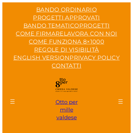
Vai
BANDO ORDINARIO
al
PROGETTI APPROVATI
contenuto
BANDO TEMATICO
PROGETTI
COME FIRMARE
LAVORA CON NOI
COME FUNZIONA 8×1000
REGOLE DI VISIBILITÀ
ENGLISH VERSION
PRIVACY POLICY
CONTATTI
Otto per
mille
valdese