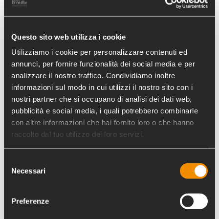
27/10/2025
Rugby in carrozzina
Read More
Questo sito web utilizza i cookie
27/10/2025
Utilizziamo i cookie per personalizzare contenuti ed
Liberi Nantes
annunci, per fornire funzionalità dei social media e per
analizzare il nostro traffico. Condividiamo inoltre
Read More
informazioni sul modo in cui utilizzi il nostro sito con i
27/10/2025
nostri partner che si occupano di analisi dei dati web,
Remida Campania
pubblicità e social media, i quali potrebbero combinarle
con altre informazioni che hai fornito loro o che hanno
Read More
raccolto dal tuo utilizzo dei loro servizi.
27/10/2025
Centro Cristiano di Riesi
Selezione
Necessari
Read More
del
consenso
27/10/2025
Condividere – Agape
Preferenze
Read More