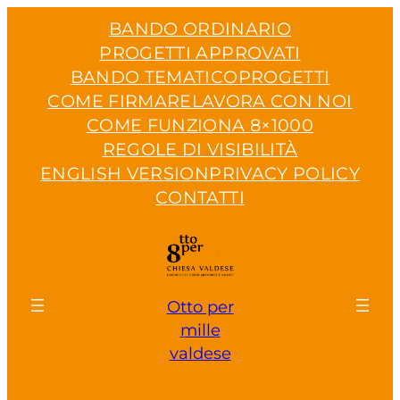
Vai
BANDO ORDINARIO
al
PROGETTI APPROVATI
contenuto
BANDO TEMATICO
PROGETTI
COME FIRMARE
LAVORA CON NOI
COME FUNZIONA 8×1000
REGOLE DI VISIBILITÀ
ENGLISH VERSION
PRIVACY POLICY
CONTATTI
Otto per
mille
valdese