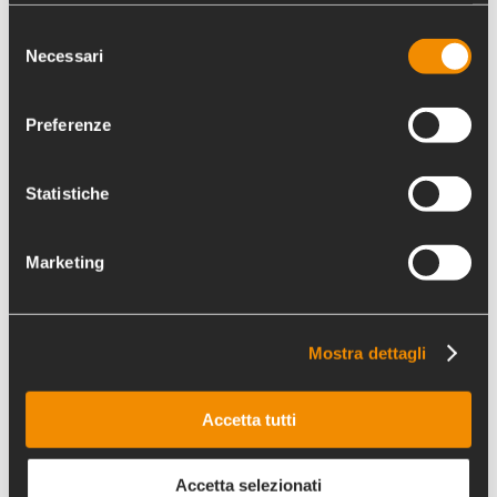
Selezione
Necessari
del
consenso
Preferenze
In Italia c’è
una Chiesa
Statistiche
che gestisce
Marketing
l’8×1000
con gli altri
Mostra dettagli
Accetta tutti
Accetta selezionati