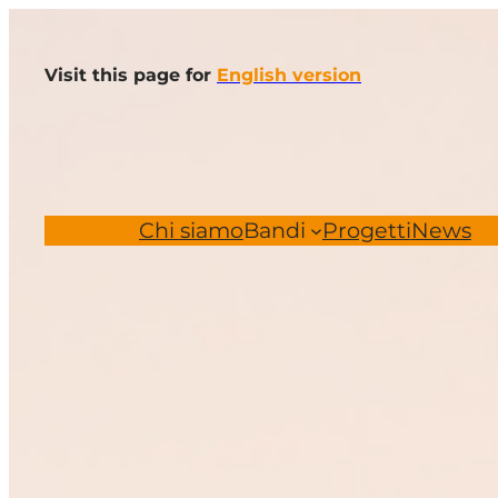
Vai
al
Visit this page for
English version
contenuto
Chi siamo
Bandi
Progetti
News