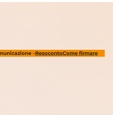
municazione
Resoconto
Come firmare