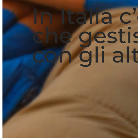
In Italia 
che gesti
con gli alt