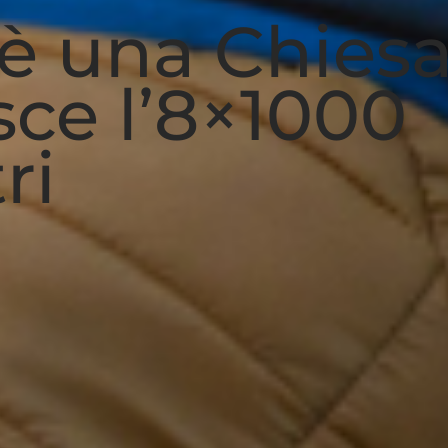
c’è una Chies
sce l’8×1000
ri